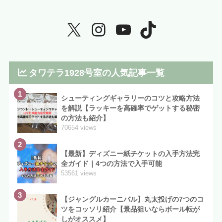
タワテラ1928号室の人気記事一覧
1
シューティングギャラリーのコツと攻略方法
を解説【ラッキーを高確率でゲットする秘密
の方法も紹介】
70654 views
2
【最新】ディズニー紙チケットの入手方法完
全ガイド｜4つの方法で入手可能
53561 views
3
【ジャングルカーニバル】丸太投げの7つのコ
ツをコッソリ紹介【景品狙いならボール転が
しがオススメ】