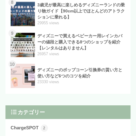
8
3歳児が最高に楽しめるディズニーランドの乗
り物ガイド【90cm以上でほとんどのアトラク
ションに乗れる】
29955 views
9
ディズニーで買えるベビーカー用レインカバ
ーの値段と購入できる8つのショップを紹介
【レンタルはありません】
26957 views
10
ディズニーのポップコーン引換券の貰い方と
使い方など6つのコツを紹介
23330 views
カテゴリー
ChargeSPOT
2