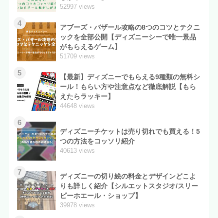
52997 views
4
アブーズ・バザール攻略の8つのコツとテクニ
ックを全部公開【ディズニーシーで唯一景品
がもらえるゲーム】
51709 views
5
【最新】ディズニーでもらえる9種類の無料シ
ール！もらい方や注意点など徹底解説【もら
えたらラッキー】
44648 views
6
ディズニーチケットは売り切れでも買える！5
つの方法をコッソリ紹介
40613 views
7
ディズニーの切り絵の料金とデザインどこよ
りも詳しく紹介【シルエットスタジオ/スリー
ピーホエール・ショップ】
39978 views