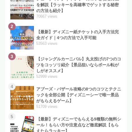
を解説【ラッキーを高確率でゲットする秘密
の方法も紹介】
70667 views
2
【最新】ディズニー紙チケットの入手方法完
全ガイド｜4つの方法で入手可能
53563 views
3
【ジャングルカーニバル】丸太投げの7つのコ
ツをコッソリ紹介【景品狙いならボール転が
しがオススメ】
52999 views
4
アブーズ・バザール攻略の8つのコツとテクニ
ックを全部公開【ディズニーシーで唯一景品
がもらえるゲーム】
51709 views
5
【最新】ディズニーでもらえる9種類の無料シ
ール！もらい方や注意点など徹底解説【もら
えたらラッキー】