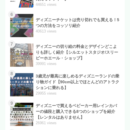
44651 views
6
ディズニーチケットは売り切れでも買える！5
つの方法をコッソリ紹介
40613 views
7
ディズニーの切り絵の料金とデザインどこよ
りも詳しく紹介【シルエットスタジオ/スリー
ピーホエール・ショップ】
39991 views
8
3歳児が最高に楽しめるディズニーランドの乗
り物ガイド【90cm以上でほとんどのアトラク
ションに乗れる】
29955 views
9
ディズニーで買えるベビーカー用レインカバ
ーの値段と購入できる8つのショップを紹介
【レンタルはありません】
26961 views