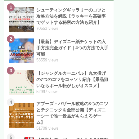
1
シューティングギャラリーのコツと
攻略方法を解説【ラッキーを高確率
でゲットする秘密の方法も紹介】
70653 views
2
【最新】ディズニー紙チケットの入
手方法完全ガイド｜4つの方法で入手
可能
53559 views
3
【ジャングルカーニバル】丸太投げ
の7つのコツをコッソリ紹介【景品狙
いならボール転がしがオススメ】
52997 views
4
アブーズ・バザール攻略の8つのコツ
とテクニックを全部公開【ディズニ
ーシーで唯一景品がもらえるゲー
ム】
51709 views
5