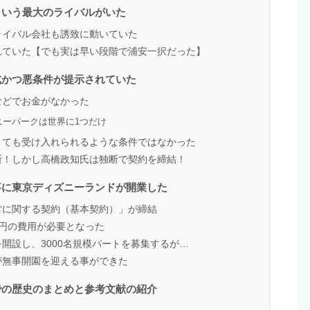
という最大のライバルがいた
ライバル会社も誘致に動いていた
れていた【でも実は早い段階で浦安一択だった】
式かつ悪条件が提示されていた
などでお金がなかった
ニーパークは世界に1つだけ
とても受け入れられるような条件ではなかった
断！しかし高橋政知氏は独断で契約を締結！
事に東京ディズニーランドが開業した
営に関する契約（基本契約）」が締結
0億円の費用が必要となった
開設し、3000名規模パートを募集するが…
ドが無事開園を迎える事ができた
での歴史のまとめと参考文献の紹介