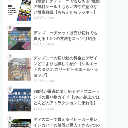
【最新】ディズニーでもらえる9種類
の無料シール！もらい方や注意点な
ど徹底解説【もらえたらラッキー】
44648 views
6
ディズニーチケットは売り切れでも
買える！5つの方法をコッソリ紹介
40613 views
7
ディズニーの切り絵の料金とデザイ
ンどこよりも詳しく紹介【シルエッ
トスタジオ/スリーピーホエール・シ
ョップ】
39978 views
8
3歳児が最高に楽しめるディズニーラ
ンドの乗り物ガイド【90cm以上でほ
とんどのアトラクションに乗れる】
29955 views
9
ディズニーで買えるベビーカー用レ
インカバーの値段と購入できる8つの