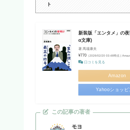
ト
新装版「エンタメ」の夜
α文庫)
著:馬場康夫
¥770
（2026/02/20 03:48時点 | Am
口コミを見る
Amazon
Yahooショッ
この記事の著者
モヨ