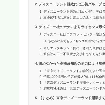
ディズニーランド誘致には三菱グループ
ディズニーランド誘致に動いた時、実は
最終候補地は浦安と富士山の近くに絞ら
ディズニー社の金欠によりライセンス形
ディズニー社はエプコットセンター建設
ちなみに今でもライセンス契約のディズ
オリエンタルランド側に出された条件は
親会社の三井不動産は交渉打ち切りを決
諦めなかった高橋政知氏の尽力により無
「東京ディズニーランドの建設および運
予算1000億円の予定が最終的には180
「東京ディズニーランド雇用センター」を
1983年4月15日、東京ディズニーラン
【まとめ】東京ディズニーランド開業ま