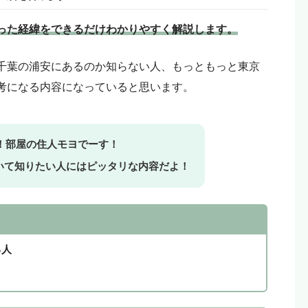
った経緯をできるだけわかりやすく解説します。
含んでいる場合があります。モヨのことを「応援しても
千葉の浦安にあるのか知らない人、もっともっと東京
リエイトリンクから購入していただけると嬉しいです！
考になる内容になっていると思います。
という人はリンクを踏まずに検索して、お目当ての商品
へ！部屋の住人モヨでーす！
いて知りたい人にはピッタリな内容だよ！
る人