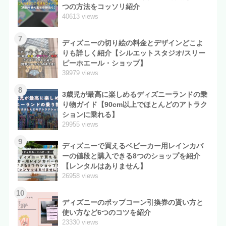
つの方法をコッソリ紹介
40613 views
7
ディズニーの切り絵の料金とデザインどこよ
りも詳しく紹介【シルエットスタジオ/スリー
ピーホエール・ショップ】
39979 views
8
3歳児が最高に楽しめるディズニーランドの乗
り物ガイド【90cm以上でほとんどのアトラク
ションに乗れる】
29955 views
9
ディズニーで買えるベビーカー用レインカバ
ーの値段と購入できる8つのショップを紹介
【レンタルはありません】
26958 views
10
ディズニーのポップコーン引換券の貰い方と
使い方など6つのコツを紹介
23330 views