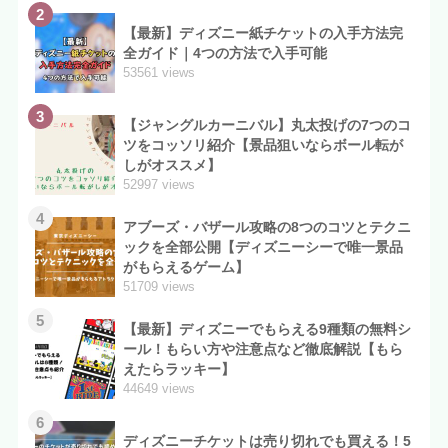
2
【最新】ディズニー紙チケットの入手方法完
全ガイド｜4つの方法で入手可能
53561 views
3
【ジャングルカーニバル】丸太投げの7つのコ
ツをコッソリ紹介【景品狙いならボール転が
しがオススメ】
52997 views
4
アブーズ・バザール攻略の8つのコツとテクニ
ックを全部公開【ディズニーシーで唯一景品
がもらえるゲーム】
51709 views
5
【最新】ディズニーでもらえる9種類の無料シ
ール！もらい方や注意点など徹底解説【もら
えたらラッキー】
44649 views
6
ディズニーチケットは売り切れでも買える！5