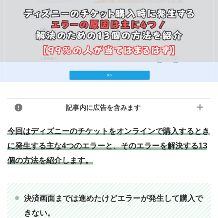
記事内に広告を含みます
今回はディズニーのチケットをオンラインで購入するとき
に発生する主な4つのエラーと、そのエラーを解決する13
このブログのリンクは広告を含んでいる場
個の方法を紹介します。
合があります。モヨのことを「応援しても
モヨ
いいよ！」という人はアフィリエイトリン
クから購入していただけると嬉しいです！
決済画面までは進めたけどエラーが発生して購入で
「モヨなんか応援しない！」という人はリ
きない。
ンクを踏まずに検索して、お目当ての商品