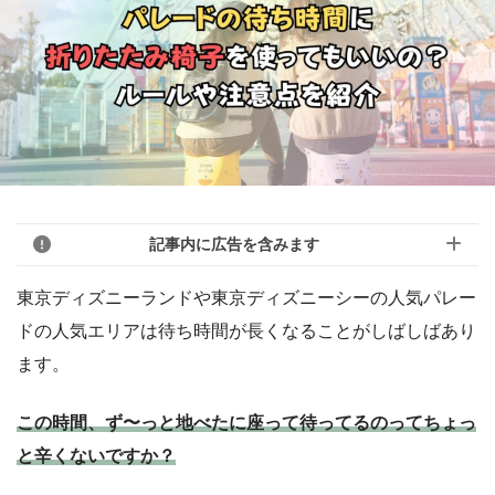
記事内に広告を含みます
東京ディズニーランドや東京ディズニーシーの人気パレー
ドの人気エリアは待ち時間が長くなることがしばしばあり
このブログのリンクは広告を含んでいる場
ます。
合があります。モヨのことを「応援しても
モヨ
いいよ！」という人はアフィリエイトリン
この時間、ず〜っと地べたに座って待ってるのってちょっ
クから購入していただけると嬉しいです！
「モヨなんか応援しない！」という人はリ
と辛くないですか？
ンクを踏まずに検索して、お目当ての商品