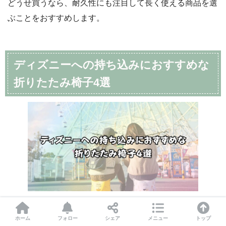
どうせ買うなら、耐久性にも注目して長く使える商品を選
ぶことをおすすめします。
ディズニーへの持ち込みにおすすめな
折りたたみ椅子4選
ということでここからはディズニーへの持ち込みにおすす
ホーム
フォロー
シェア
メニュー
トップ
めな折りたたみ椅子を4つ紹介します。