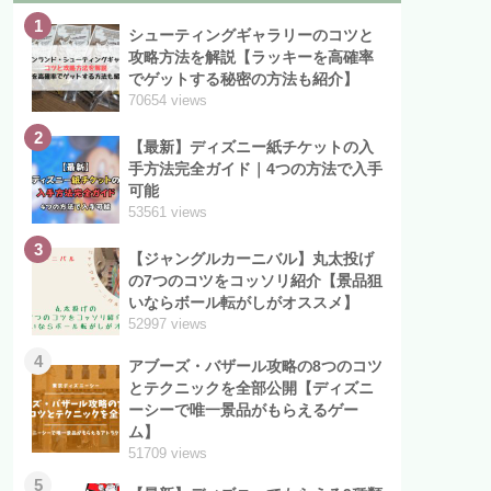
1
シューティングギャラリーのコツと
攻略方法を解説【ラッキーを高確率
でゲットする秘密の方法も紹介】
70654 views
2
【最新】ディズニー紙チケットの入
手方法完全ガイド｜4つの方法で入手
可能
53561 views
3
【ジャングルカーニバル】丸太投げ
の7つのコツをコッソリ紹介【景品狙
いならボール転がしがオススメ】
52997 views
4
アブーズ・バザール攻略の8つのコツ
とテクニックを全部公開【ディズニ
ーシーで唯一景品がもらえるゲー
ム】
51709 views
5