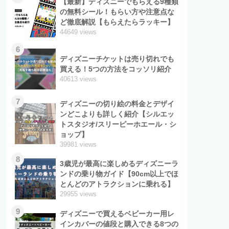
【最新】ディズニーでもらえる9種類
の無料シール！もらい方や注意点な
ど徹底解説【もらえたらラッキー】
44649 views
6
ディズニーチケットは売り切れでも
買える！5つの方法をコッソリ紹介
40613 views
7
ディズニーの切り絵の料金とデザイ
ンどこよりも詳しく紹介【シルエッ
トスタジオ/スリーピーホエール・シ
ョップ】
39981 views
8
3歳児が最高に楽しめるディズニーラ
ンドの乗り物ガイド【90cm以上でほ
とんどのアトラクションに乗れる】
29955 views
9
ディズニーで買えるベビーカー用レ
インカバーの値段と購入できる8つの