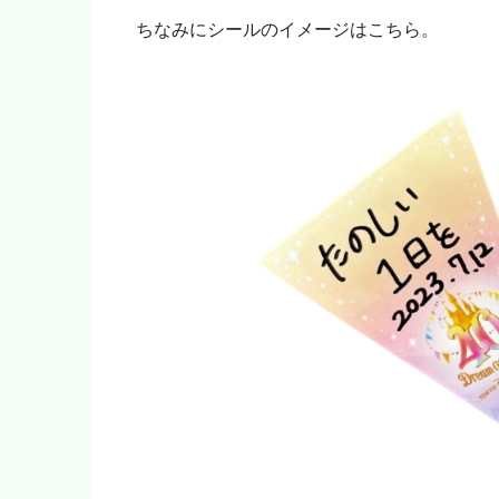
いいよ！」という人はアフィ
ちなみにシールのイメージはこちら。
モヨ
「モヨなんか応援しない！」
をご購入ください。