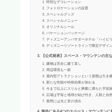
特別なデコレーション
フォトロケーションの設置
スペシャルグッズ
スペシャルメニュー
オリジナルシール
バケーションパッケージ
ディズニーアンバサダーホテル「ハイピ
ディズニーリゾートラインで限定デザイ
【公式発表】スペース・マウンテンの主な
建物は完全に建て直し
周辺環境も一新
屋内型アトラクションという形態は引き
新たな性能や特殊効果が加わる
今まで以上にスリルと興奮に満ちた宇宙
広場は宇宙と地球が結び付き、人類と自
夜間には光と音の演出
海外にある4つのスペース・マウンテンに