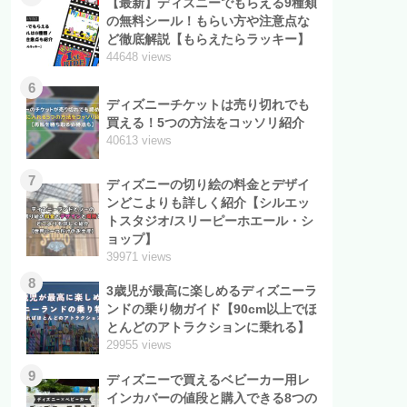
【最新】ディズニーでもらえる9種類
の無料シール！もらい方や注意点な
ど徹底解説【もらえたらラッキー】
44648 views
6
ディズニーチケットは売り切れでも
買える！5つの方法をコッソリ紹介
40613 views
7
ディズニーの切り絵の料金とデザイ
ンどこよりも詳しく紹介【シルエッ
トスタジオ/スリーピーホエール・シ
ョップ】
39971 views
8
3歳児が最高に楽しめるディズニーラ
ンドの乗り物ガイド【90cm以上でほ
とんどのアトラクションに乗れる】
29955 views
9
ディズニーで買えるベビーカー用レ
インカバーの値段と購入できる8つの