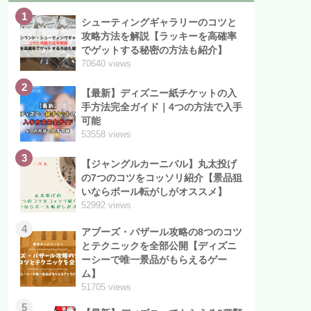
1
シューティングギャラリーのコツと
攻略方法を解説【ラッキーを高確率
でゲットする秘密の方法も紹介】
70640 views
2
【最新】ディズニー紙チケットの入
手方法完全ガイド｜4つの方法で入手
可能
53558 views
3
【ジャングルカーニバル】丸太投げ
の7つのコツをコッソリ紹介【景品狙
いならボール転がしがオススメ】
52992 views
4
アブーズ・バザール攻略の8つのコツ
とテクニックを全部公開【ディズニ
ーシーで唯一景品がもらえるゲー
ム】
51705 views
5