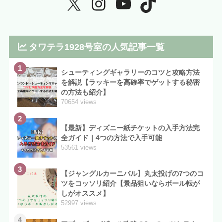
タワテラ1928号室の人気記事一覧
1
シューティングギャラリーのコツと攻略方法
を解説【ラッキーを高確率でゲットする秘密
の方法も紹介】
70654 views
2
【最新】ディズニー紙チケットの入手方法完
全ガイド｜4つの方法で入手可能
53561 views
3
【ジャングルカーニバル】丸太投げの7つのコ
ツをコッソリ紹介【景品狙いならボール転が
しがオススメ】
52997 views
4