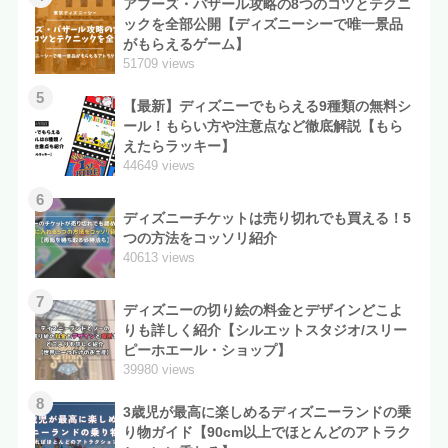
アブーズ・バザール攻略の8つのコツとテクニ
ックを全部公開【ディズニーシーで唯一景品
がもらえるゲーム】
51709 views
5
【最新】ディズニーでもらえる9種類の無料シ
ール！もらい方や注意点など徹底解説【もら
えたらラッキー】
44649 views
6
ディズニーチケットは売り切れでも買える！5
つの方法をコッソリ紹介
40613 views
7
ディズニーの切り絵の料金とデザインどこよ
りも詳しく紹介【シルエットスタジオ/スリー
ピーホエール・ショップ】
39980 views
8
3歳児が最高に楽しめるディズニーランドの乗
り物ガイド【90cm以上でほとんどのアトラク