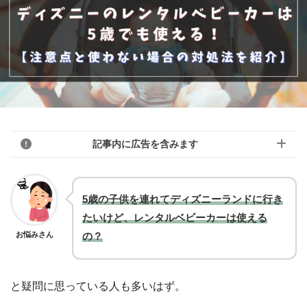
記事内に広告を含みます
このブログのリンクは広告を含んでいる場
5歳の子供を連れてディズニーランドに行き
合があります。モヨのことを「応援しても
たいけど、レンタルベビーカーは使える
モヨ
お悩みさん
いいよ！」という人はアフィリエイトリン
の？
クから購入していただけると嬉しいです！
「モヨなんか応援しない！」という人はリ
と疑問に思っている人も多いはず。
ンクを踏まずに検索して、お目当ての商品