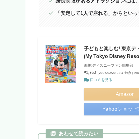
身長制限があるアトラクションには
「安定して1人で座れる」からといっ
子どもと楽しむ! 東京ディ
(My Tokyo Disney Reso
編集:ディズニーファン編集部
¥1,760
（2026/02/20 02:47時点 | 
口コミを見る
Amazon
Yahooショッ
あわせて読みたい