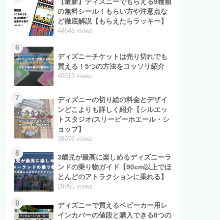
【最新】ディズニーでもらえる9種類
の無料シール！もらい方や注意点な
ど徹底解説【もらえたらラッキー】
44648 views
6
ディズニーチケットは売り切れでも
買える！5つの方法をコッソリ紹介
40613 views
7
ディズニーの切り絵の料金とデザイ
ンどこよりも詳しく紹介【シルエッ
トスタジオ/スリーピーホエール・シ
ョップ】
39978 views
8
3歳児が最高に楽しめるディズニーラ
ンドの乗り物ガイド【90cm以上でほ
とんどのアトラクションに乗れる】
29955 views
9
ディズニーで買えるベビーカー用レ
インカバーの値段と購入できる8つの