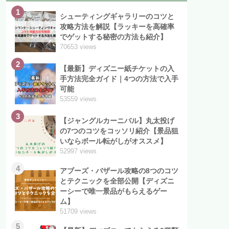
1
シューティングギャラリーのコツと
攻略方法を解説【ラッキーを高確率
でゲットする秘密の方法も紹介】
70653 views
2
【最新】ディズニー紙チケットの入
手方法完全ガイド｜4つの方法で入手
可能
53559 views
3
【ジャングルカーニバル】丸太投げ
の7つのコツをコッソリ紹介【景品狙
いならボール転がしがオススメ】
52997 views
4
アブーズ・バザール攻略の8つのコツ
とテクニックを全部公開【ディズニ
ーシーで唯一景品がもらえるゲー
ム】
51709 views
5